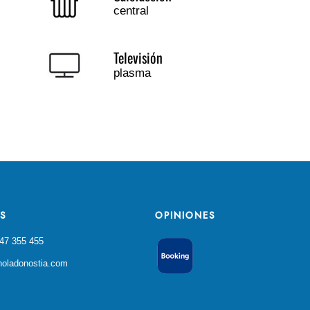
central
Televisión
plasma
AS
OPINIONES
647 355 455
oladonostia.com