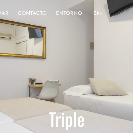
VAR
CONTACTO
ENTORNO
◦EN◦
Triple