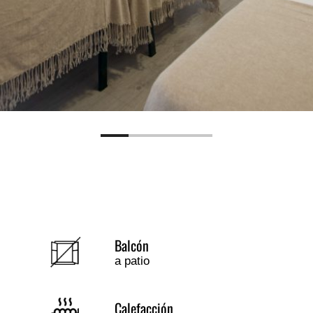
Balcón
a patio
Calefacción