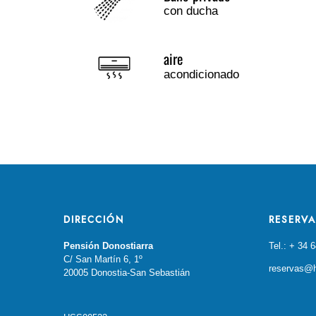
con ducha
aire
acondicionado
DIRECCIÓN
RESERV
Pensión Donostiarra
Tel.: + 34 
C/ San Martín 6, 1º
reservas@h
20005 Donostia-San Sebastián